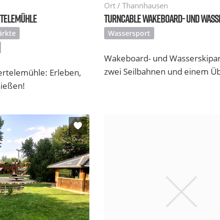
Ort / Thannhausen
RTELEMÜHLE
TURNCABLE WAKEBOARD- UND WASS
rkte
Wassersport
Wakeboard- und Wasserskipar
zwei Seilbahnen und einem Übu
rtelemühle: Erleben,
ießen!