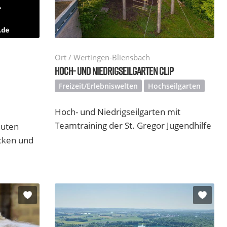
Ort / Wertingen-Bliensbach
HOCH- UND NIEDRIGSEILGARTEN CLIP
Freizeit/Erlebniswelten
Hochseilgarten
Hoch- und Niedrigseilgarten mit
Teamtraining der St. Gregor Jugendhilfe
nuten
acken und