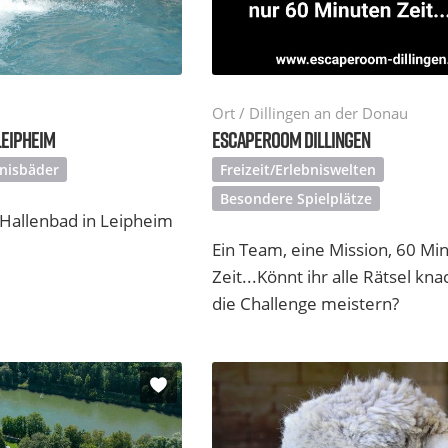
Ort / Dillingen an der Donau
LEIPHEIM
ESCAPEROOM DILLINGEN
bnisbäder
Freizeit/Erlebniswelten
Besondere Spielplätze
Hallenbad in Leipheim
Ein Team, eine Mission, 60 Mi
Zeit...Könnt ihr alle Rätsel kn
die Challenge meistern?