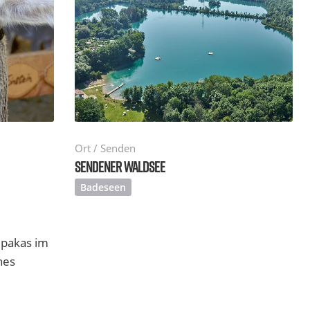
Ort / Senden
SENDENER WALDSEE
Badeseen
lpakas im
hes