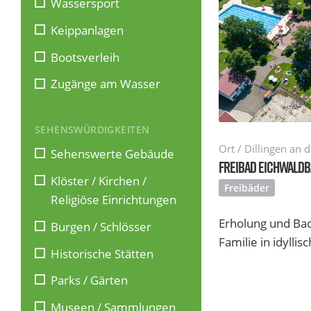
Wassersport
Keippanlagen
Bootsverleih
Zugänge am Wasser
SEHENSWÜRDIGKEITEN
Ort / Dillingen an 
Sehenswerte Gebäude
FREIBAD EICHWALD
Klöster / Kirchen /
Freibäder
Religiöse Einrichtungen
Erholung und Bad
Burgen / Schlösser
Familie in idyllis
Historische Stätten
Parks / Gärten
Museen / Sammlungen