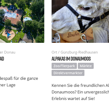
der Donau
Ort / Günzburg-Riedhausen
BAD
ALPAKAS IM DONAUMOOS
Zoo/Tierpark
Märkte
Direktvermarkter
espaß für die ganze
cher Lage
Kennen Sie die freundlichen A
Donaumoos? Ein unvergesslic
Erlebnis wartet auf Sie!