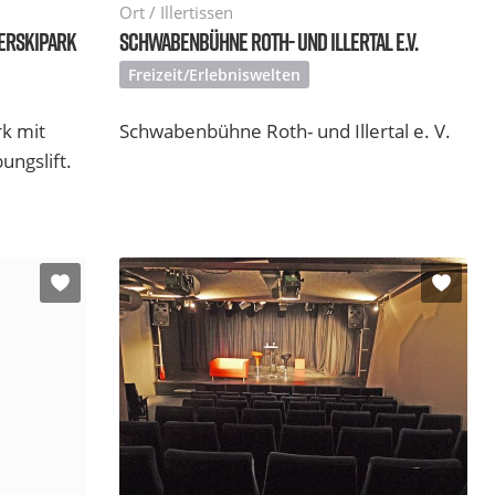
Ort / Illertissen
ERSKIPARK
SCHWABENBÜHNE ROTH- UND ILLERTAL E.V.
Freizeit/Erlebniswelten
k mit
Schwabenbühne Roth- und Illertal e. V.
ngslift.