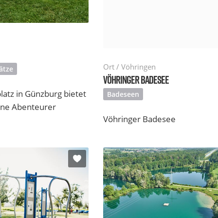
Ort / Vöhringen
ätze
VÖHRINGER BADESEE
latz in Günzburg bietet
Badeseen
eine Abenteurer
Vöhringer Badesee