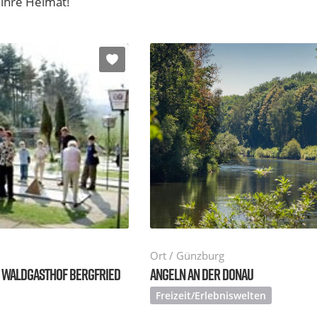
 ihre Heimat!
Ort / Günzburg
 WALDGASTHOF BERGFRIED
ANGELN AN DER DONAU
Freizeit/Erlebniswelten