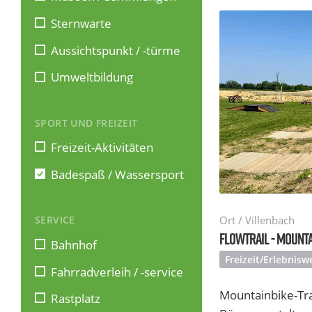
Sternwarte
Aussichtspunkt / -türme
Umweltbildung
SPORT UND FREIZEIT
Freizeit-Aktivitäten
Badespaß / Wassersport
Ort / Villenbach
SERVICE
FLOWTRAIL - MOUNTA
Bahnhof
Freizeit/Erlebnisw
Fahrradverleih / -service
Mountainbike-Trai
Rastplatz