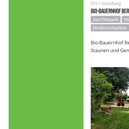
Ort / Günzburg
BIO-BAUERNHOF BE
Zoo/Tierpark
Mä
Direktvermarkter
Bio-Bauernhof Be
Staunen und Gen