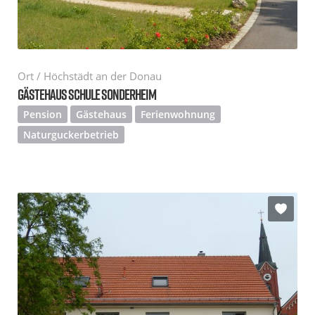
Ort / Höchstädt an der Donau
GÄSTEHAUS SCHULE SONDERHEIM
Pension
Gästehaus
Ferienwohnung
Naturguckerbetrieb