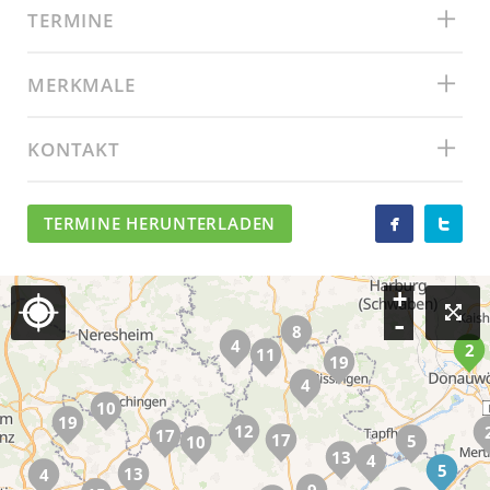
TERMINE
MERKMALE
KONTAKT
TERMINE HERUNTERLADEN


+
-
8
4
2
11
19
4
10
19
12
17
17
5
10
13
4
5
13
4
9