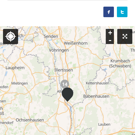


+
-
14