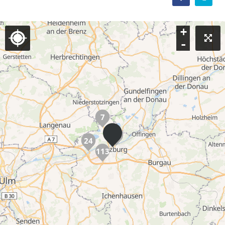
+
-
7
22
24
113