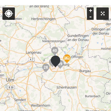
+
-
40
12
89
28