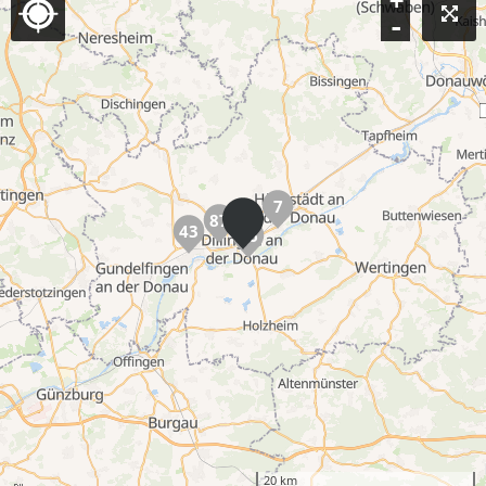
+
-
7
87
43
16
20 km