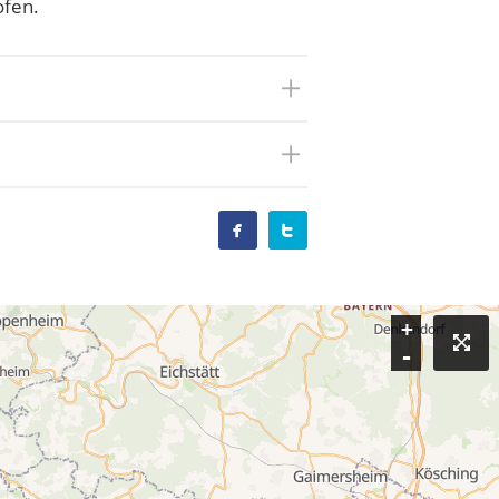
ofen.


+
-