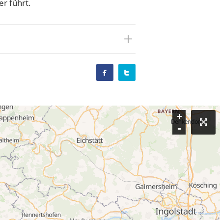
r führt.


+
-