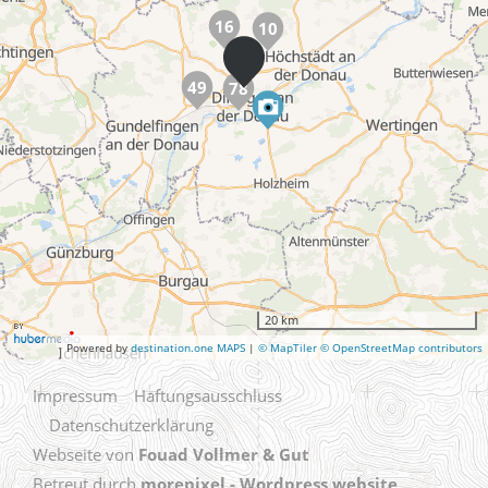
16
10
49
78
20 km
Powered by
destination.one MAPS
|
© MapTiler © OpenStreetMap contributors
Impressum
Haftungsausschluss
Datenschutzerklärung
Webseite von
Fouad Vollmer & Gut
Betreut durch
morepixel - Wordpress website