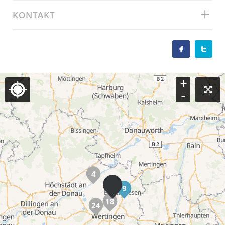
KONTAKT


+
-
4
9
18
24