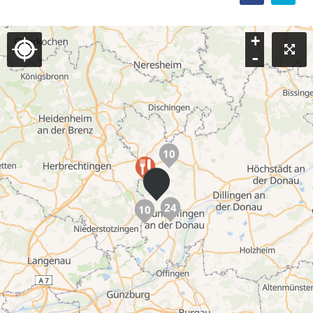
+
-
10
24
10