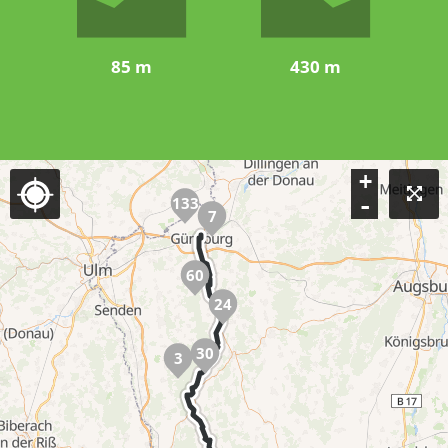
85 m
430 m
+
-
133
7
60
24
30
3