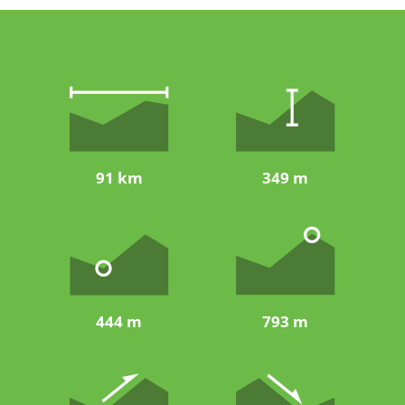
91 km
349 m
444 m
793 m