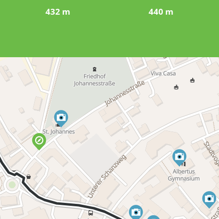
432 m
440 m