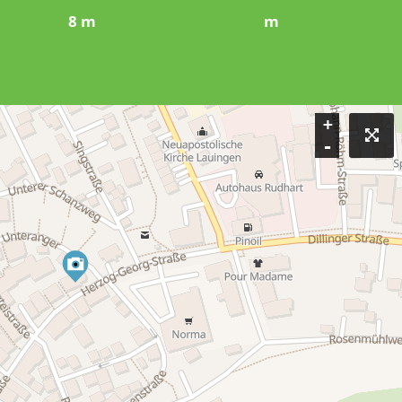
8 m
m
+
-