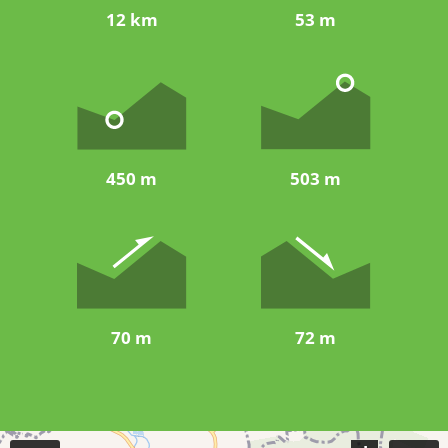
12 km
53 m
450 m
503 m
2
70 m
72 m