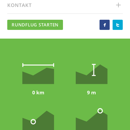
KONTAKT
RUNDFLUG STARTEN


0 km
9 m