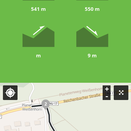
541 m
550 m
m
9 m
+
-
2